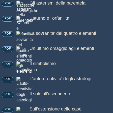
Gli asterismi della parentela
PDF
Saturno e l'orfanilita'
PDF
La sovranita' dei quattro elementi
PDF
Un ultimo omaggio agli elementi
PDF
Il simbolismo
PDF
L’auto-creativita' degli astrologi
PDF
Il sole all'ascendente
PDF
Sull'estensione delle case
PDF