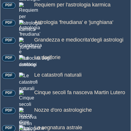
Requiem per l'astrologia karmica
PDF
Astrologia 'freudiana' e 'junghiana'
PDF
Grandezza e mediocrita'degli astrologi
PDF
Le doriforie
PDF
Le catastrofi naturali
PDF
Cinque secoli fa nasceva Martin Lutero
PDF
Nozze d'oro astrologiche
PDF
La segnatura astrale
PDF