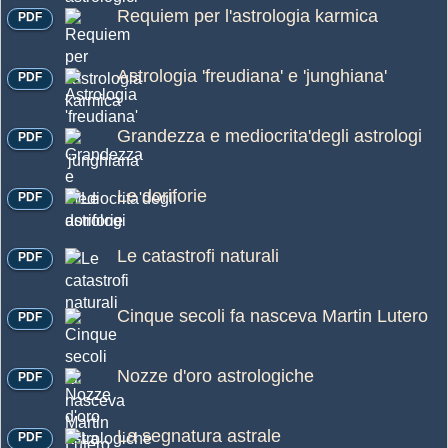
Requiem per l'astrologia karmica
PDF
Astrologia 'freudiana' e 'junghiana'
PDF
Grandezza e mediocrita'degli astrologi
PDF
Le doriforie
PDF
Le catastrofi naturali
PDF
Cinque secoli fa nasceva Martin Lutero
PDF
Nozze d'oro astrologiche
PDF
La segnatura astrale
PDF