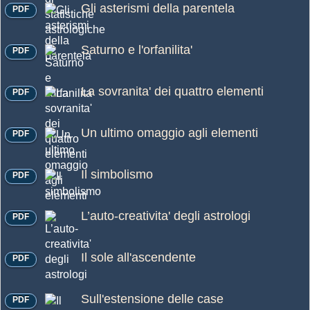
Gli asterismi della parentela
PDF
Saturno e l'orfanilita'
PDF
La sovranita' dei quattro elementi
PDF
Un ultimo omaggio agli elementi
PDF
Il simbolismo
PDF
L’auto-creativita' degli astrologi
PDF
Il sole all'ascendente
PDF
Sull'estensione delle case
PDF