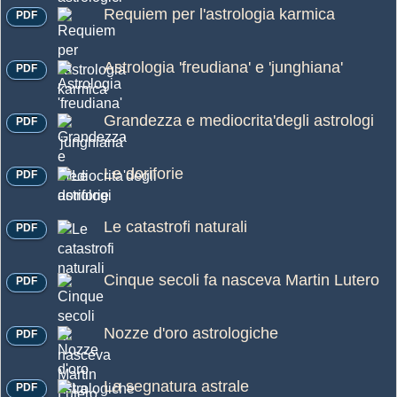
Requiem per l'astrologia karmica
PDF
Astrologia 'freudiana' e 'junghiana'
PDF
Grandezza e mediocrita'degli astrologi
PDF
Le doriforie
PDF
Le catastrofi naturali
PDF
Cinque secoli fa nasceva Martin Lutero
PDF
Nozze d'oro astrologiche
PDF
La segnatura astrale
PDF