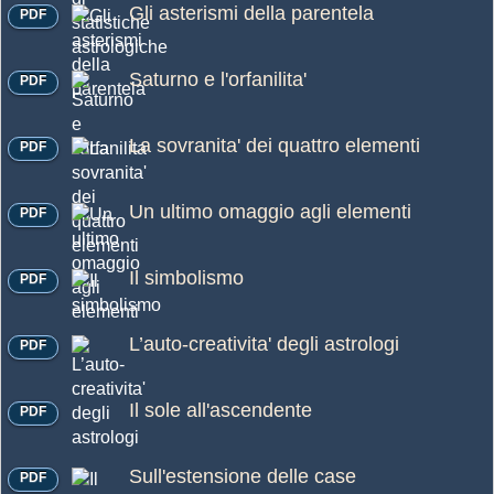
Gli asterismi della parentela
PDF
Saturno e l'orfanilita'
PDF
La sovranita' dei quattro elementi
PDF
Un ultimo omaggio agli elementi
PDF
Il simbolismo
PDF
L’auto-creativita' degli astrologi
PDF
Il sole all'ascendente
PDF
Sull'estensione delle case
PDF