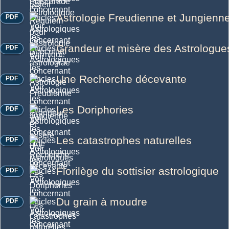
Astrologie Freudienne et Jungienn
PDF
Grandeur et misère des Astrologue
PDF
Une Recherche décevante
PDF
Les Doriphories
PDF
Les catastrophes naturelles
PDF
Florilège du sottisier astrologique
PDF
Du grain à moudre
PDF