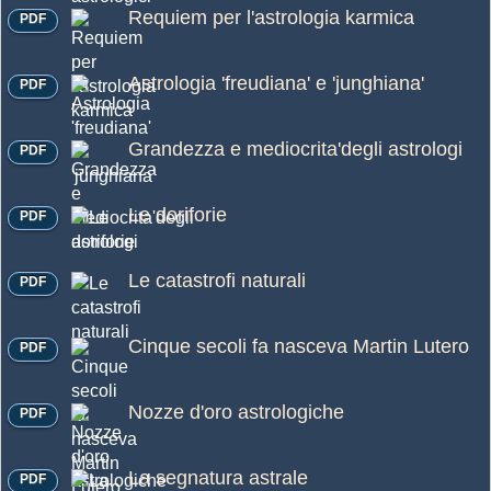
Requiem per l'astrologia karmica
PDF
Astrologia 'freudiana' e 'junghiana'
PDF
Grandezza e mediocrita'degli astrologi
PDF
Le doriforie
PDF
Le catastrofi naturali
PDF
Cinque secoli fa nasceva Martin Lutero
PDF
Nozze d'oro astrologiche
PDF
La segnatura astrale
PDF