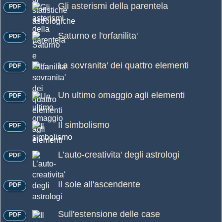
Gli asterismi della parentela
PDF
Saturno e l'orfanilita'
PDF
La sovranita' dei quattro elementi
PDF
Un ultimo omaggio agli elementi
PDF
Il simbolismo
PDF
L’auto-creativita' degli astrologi
PDF
Il sole all'ascendente
PDF
Sull'estensione delle case
PDF